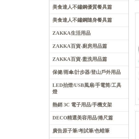
美食達人不鏽鋼優質餐具篇
美食達人不鏽鋼隨身餐具篇
ZAKKA生活用品
ZAKKA百貨-廚房用品篇
ZAKKA百貨-盥洗用品篇
保健/雨傘/計步器/登山戶外用品
LED抬燈/USB風扇/手電筒/工具
燈
熱銷 3C 電子用品/手機支架
DECO精選美容用品/捲尺篇
廣告原子筆/考試筆/色蜡筆