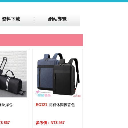
資料下載
網站導覽
行拉捍包
EG121
商務休閒後背包
 867
參考價：NT$ 567