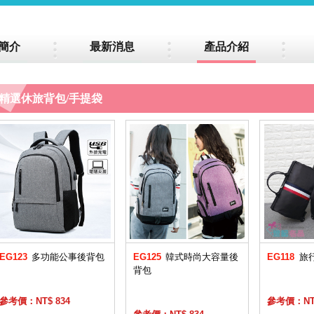
簡介
最新消息
產品介紹
精選休旅背包/手提袋
EG123
多功能公事後背包
EG125
韓式時尚大容量後
EG118
旅
背包
參考價：NT$ 834
參考價：NT$