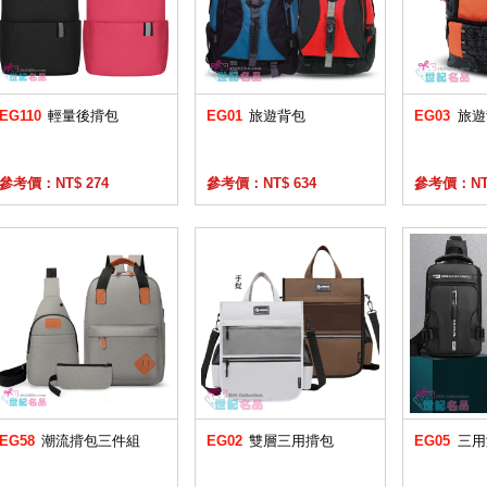
EG110
輕量後揹包
EG01
旅遊背包
EG03
旅遊
參考價：NT$ 274
參考價：NT$ 634
參考價：NT$
EG58
潮流揹包三件組
EG02
雙層三用揹包
EG05
三用