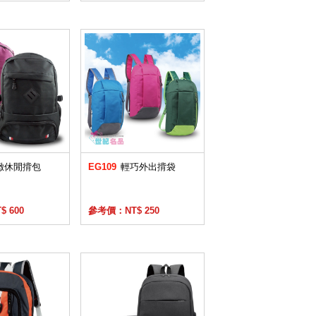
緻休閒揹包
EG109
輕巧外出揹袋
 600
參考價：NT$ 250