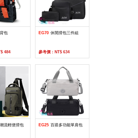
背包
EG70
休閒揹包三件組
 484
參考價：NT$ 634
潮流輕便揹包
EG25
百搭多功能單肩包