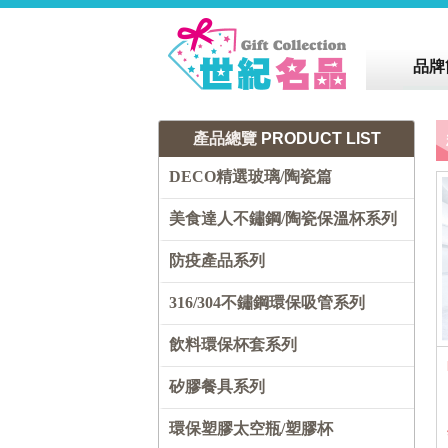
品牌
產品總覽
PRODUCT LIST
DECO精選玻璃/陶瓷篇
美食達人不鏽鋼/陶瓷保溫杯系列
防疫產品系列
316/304不鏽鋼環保吸管系列
飲料環保杯套系列
矽膠餐具系列
環保塑膠太空瓶/塑膠杯