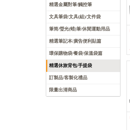
精選金屬對筆/觸控筆
文具筆袋/文具(組)/文件袋
筆筒/瑩光(蜡)筆/休閒運動用品
精選筆記本/廣告便利貼篇
環保購物袋/餐袋/保溫袋篇
精選休旅背包/手提袋
訂製品/客製化禮品
限量出清商品