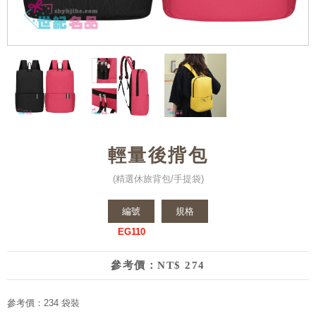
輕量後揹包
(精選休旅背包/手提袋)
編號
規格
EG110
參考價：NT$ 274
參考價：234 袋裝