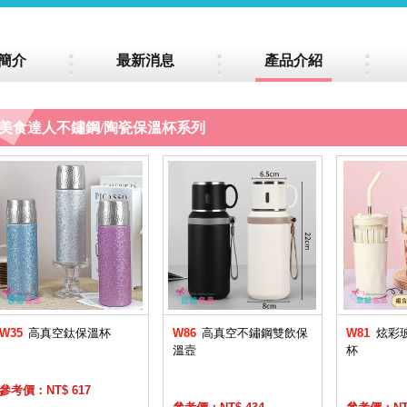
簡介
最新消息
產品介紹
美食達人不鏽鋼/陶瓷保溫杯系列
W35
高真空鈦保溫杯
W86
高真空不鏽鋼雙飲保
W81
炫彩
溫壼
杯
參考價：NT$ 617