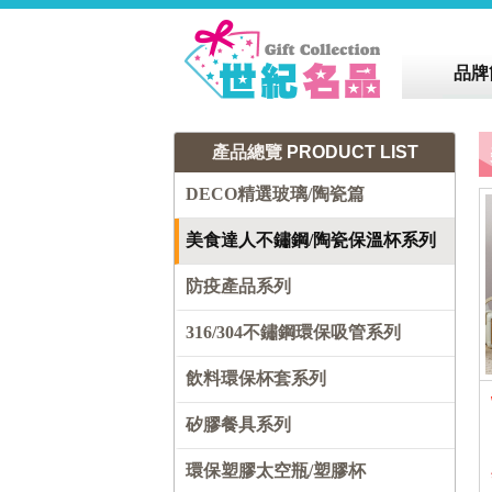
品牌
產品總覽
PRODUCT LIST
DECO精選玻璃/陶瓷篇
美食達人不鏽鋼/陶瓷保溫杯系列
防疫產品系列
316/304不鏽鋼環保吸管系列
飲料環保杯套系列
矽膠餐具系列
環保塑膠太空瓶/塑膠杯