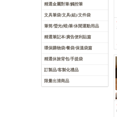
精選金屬對筆/觸控筆
文具筆袋/文具(組)/文件袋
筆筒/瑩光(蜡)筆/休閒運動用品
精選筆記本/廣告便利貼篇
環保購物袋/餐袋/保溫袋篇
精選休旅背包/手提袋
訂製品/客製化禮品
限量出清商品