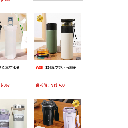
 500
雙飲真空水瓶
W98
304真空茶水分離瓶
 367
參考價：NT$ 400