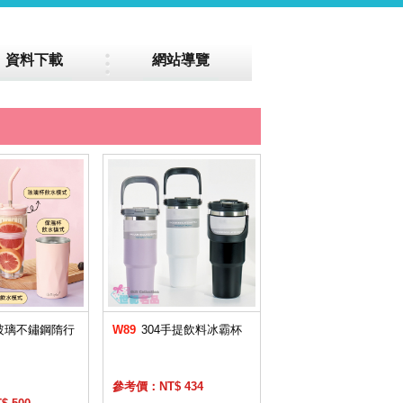
資料下載
網站導覽
玻璃不鏽鋼隋行
W89
304手提飲料冰霸杯
參考價：NT$ 434