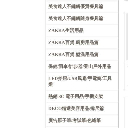
美食達人不鏽鋼優質餐具篇
美食達人不鏽鋼隨身餐具篇
ZAKKA生活用品
ZAKKA百貨-廚房用品篇
ZAKKA百貨-盥洗用品篇
保健/雨傘/計步器/登山戶外用品
LED抬燈/USB風扇/手電筒/工具
燈
熱銷 3C 電子用品/手機支架
DECO精選美容用品/捲尺篇
廣告原子筆/考試筆/色蜡筆