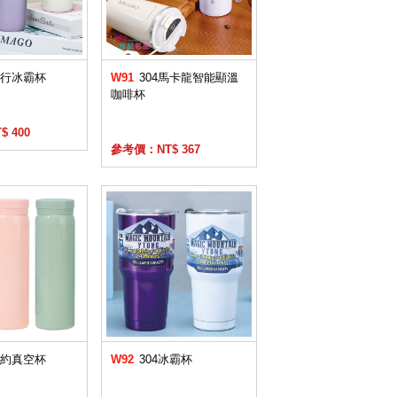
隋行冰霸杯
W91
304馬卡龍智能顯溫
咖啡杯
 400
參考價：NT$ 367
簡約真空杯
W92
304冰霸杯