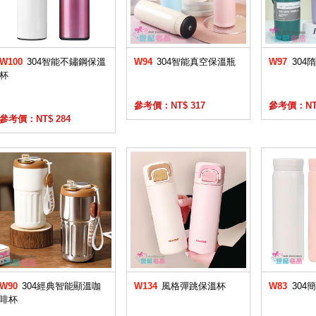
W100
304智能不鏽鋼保溫
W94
304智能真空保溫瓶
W97
304
杯
參考價：NT$ 317
參考價：NT$
參考價：NT$ 284
W90
304經典智能顯溫咖
W134
風格彈跳保溫杯
W83
304
啡杯