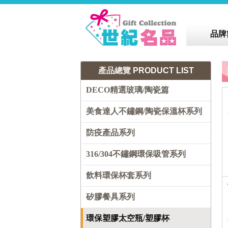
品牌
產品總覽
PRODUCT LIST
DECO精選玻璃/陶瓷篇
美食達人不鏽鋼/陶瓷保溫杯系列
防疫產品系列
316/304不鏽鋼環保吸管系列
飲料環保杯套系列
矽膠餐具系列
環保塑膠太空瓶/塑膠杯