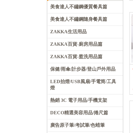
美食達人不鏽鋼優質餐具篇
美食達人不鏽鋼隨身餐具篇
ZAKKA生活用品
ZAKKA百貨-廚房用品篇
ZAKKA百貨-盥洗用品篇
保健/雨傘/計步器/登山戶外用品
LED抬燈/USB風扇/手電筒/工具
燈
熱銷 3C 電子用品/手機支架
DECO精選美容用品/捲尺篇
廣告原子筆/考試筆/色蜡筆