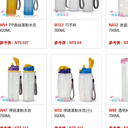
W54
PP曲線運動水壼
W113
巧手杯
NA12
掀蓋
420ML
300ML
700ML
參考價：NT$ 107
參考價：NT$ 64
參考價：NT$
W47
彈跳運動水壼
W32
彈跳運動水壼(小)
W88
透明
700ML
550ML
700ML