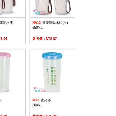
運動水瓶
NA13
掀蓋運動水瓶(小)
550ML
 94
參考價：NT$ 87
杯
W72
密封杯
500ML