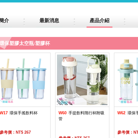
簡介
最新消息
產品介紹
環保塑膠太空瓶/塑膠杯
W17
環保手搖飲料杯
W60
手提飲料隋行杯附吸
W62
環保
管
參考價：NT$ 267
參考價：NT$