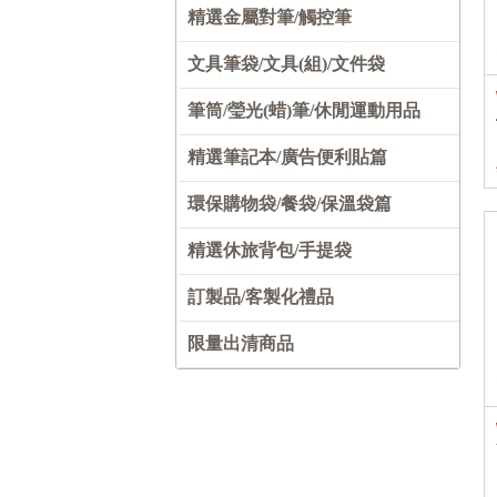
精選金屬對筆/觸控筆
文具筆袋/文具(組)/文件袋
筆筒/瑩光(蜡)筆/休閒運動用品
精選筆記本/廣告便利貼篇
環保購物袋/餐袋/保溫袋篇
精選休旅背包/手提袋
訂製品/客製化禮品
限量出清商品