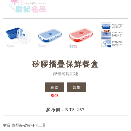
矽膠摺疊保鮮餐盒
(矽膠餐具系列)
編號
規格
SI03
參考價：NT$ 267
材質:食品級矽膠+PP上蓋