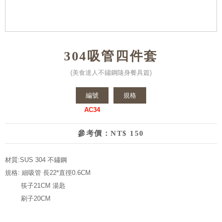
304吸管四件套
(美食達人不鏽鋼隨身餐具篇)
編號
規格
AC34
參考價：NT$ 150
材質:SUS 304 不鏽鋼
規格: 細吸管 長22*直徑0.6CM
筷子21CM 湯匙
刷子20CM