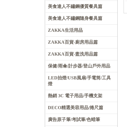
美食達人不鏽鋼優質餐具篇
美食達人不鏽鋼隨身餐具篇
ZAKKA生活用品
ZAKKA百貨-廚房用品篇
ZAKKA百貨-盥洗用品篇
保健/雨傘/計步器/登山戶外用品
LED抬燈/USB風扇/手電筒/工具
燈
熱銷 3C 電子用品/手機支架
DECO精選美容用品/捲尺篇
廣告原子筆/考試筆/色蜡筆