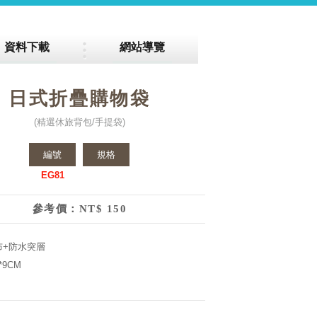
資料下載
網站導覽
日式折疊購物袋
(精選休旅背包/手提袋)
編號
規格
EG81
參考價：NT$ 150
布+防水突層
*9CM