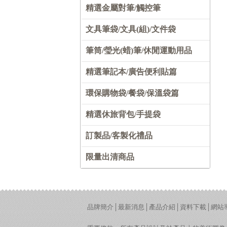
精選金屬對筆/觸控筆
文具筆袋/文具(組)/文件袋
筆筒/瑩光(蜡)筆/休閒運動用品
精選筆記本/廣告便利貼篇
環保購物袋/餐袋/保溫袋篇
精選休旅背包/手提袋
訂製品/客製化禮品
限量出清商品
品牌簡介
│
最新消息
│
產品介紹
│
資料下載
│
網站