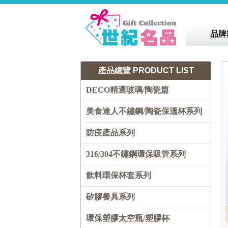
品牌
產品總覽
PRODUCT LIST
DECO精選玻璃/陶瓷篇
美食達人不鏽鋼/陶瓷保溫杯系列
防疫產品系列
316/304不鏽鋼環保吸管系列
飲料環保杯套系列
矽膠餐具系列
環保塑膠太空瓶/塑膠杯