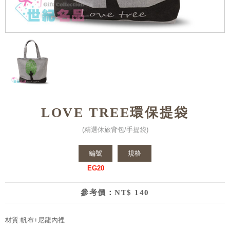
LOVE TREE環保提袋
(精選休旅背包/手提袋)
編號
規格
EG20
參考價：NT$ 140
材質:帆布+尼龍內裡