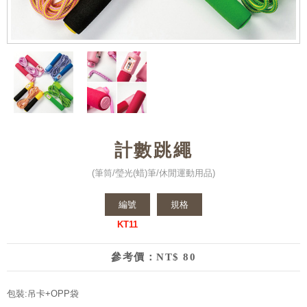
計數跳繩
(筆筒/瑩光(蜡)筆/休閒運動用品)
編號
規格
KT11
參考價：NT$ 80
包裝:吊卡+OPP袋