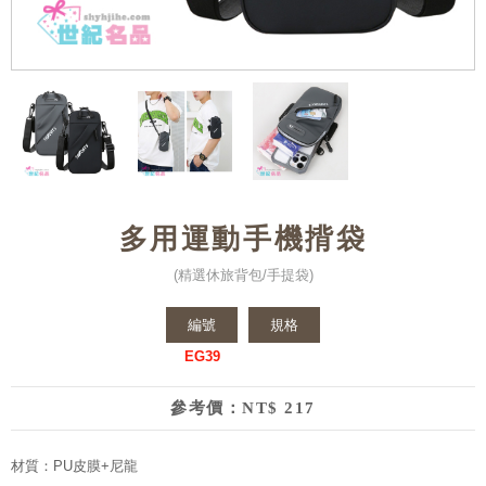
多用運動手機揹袋
(精選休旅背包/手提袋)
編號
規格
EG39
參考價：NT$ 217
材質：PU皮膜+尼龍