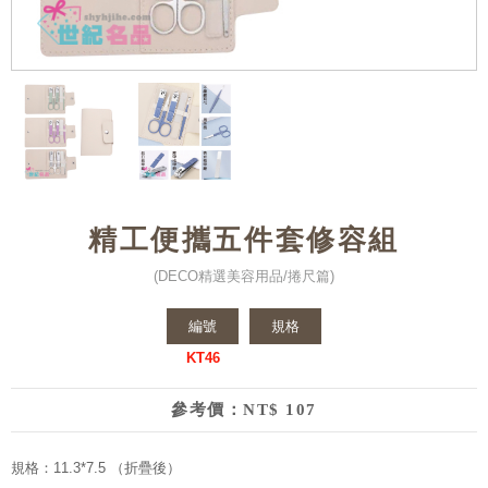
精工便攜五件套修容組
(DECO精選美容用品/捲尺篇)
編號
規格
KT46
參考價：NT$ 107
規格：11.3*7.5 （折疊後）