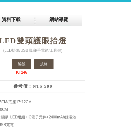
資料下載
網站導覽
LED雙頭護眼抬燈
(LED抬燈/USB風扇/手電筒/工具燈)
編號
規格
KT146
參考價：NT$ 500
CM/底座17*12CM
CM
塑膠+LED燈組+IC電子元件+2400mAh鋰電池
USB充電