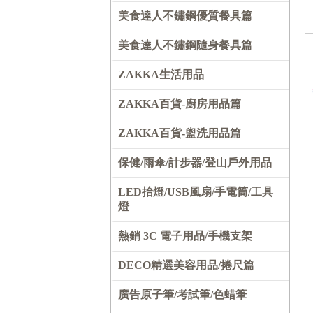
美食達人不鏽鋼優質餐具篇
美食達人不鏽鋼隨身餐具篇
ZAKKA生活用品
ZAKKA百貨-廚房用品篇
ZAKKA百貨-盥洗用品篇
保健/雨傘/計步器/登山戶外用品
LED抬燈/USB風扇/手電筒/工具
燈
熱銷 3C 電子用品/手機支架
DECO精選美容用品/捲尺篇
廣告原子筆/考試筆/色蜡筆