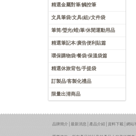
精選金屬對筆/觸控筆
文具筆袋/文具(組)/文件袋
筆筒/瑩光(蜡)筆/休閒運動用品
精選筆記本/廣告便利貼篇
環保購物袋/餐袋/保溫袋篇
精選休旅背包/手提袋
訂製品/客製化禮品
限量出清商品
品牌簡介
│
最新消息
│
產品介紹
│
資料下載
│
網站