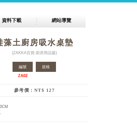
資料下載
網站導覽
硅藻土廚房吸水桌墊
(ZAKKA百貨-廚房用品篇)
編號
規格
ZA02
參考價：NT$ 127
40CM
P