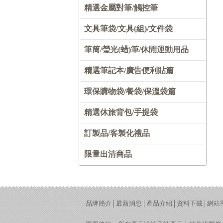
精選金屬對筆/觸控筆
文具筆袋/文具(組)/文件袋
筆筒/瑩光(蜡)筆/休閒運動用品
精選筆記本/廣告便利貼篇
環保購物袋/餐袋/保溫袋篇
精選休旅背包/手提袋
訂製品/客製化禮品
限量出清商品
品牌簡介
│
最新消息
│
產品介紹
│
資料下載
│
網站