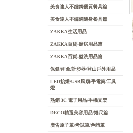
美食達人不鏽鋼優質餐具篇
美食達人不鏽鋼隨身餐具篇
ZAKKA生活用品
ZAKKA百貨-廚房用品篇
ZAKKA百貨-盥洗用品篇
保健/雨傘/計步器/登山戶外用品
LED抬燈/USB風扇/手電筒/工具
燈
熱銷 3C 電子用品/手機支架
DECO精選美容用品/捲尺篇
廣告原子筆/考試筆/色蜡筆