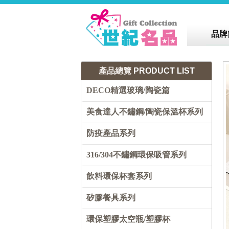
品牌
產品總覽
PRODUCT LIST
DECO精選玻璃/陶瓷篇
美食達人不鏽鋼/陶瓷保溫杯系列
防疫產品系列
316/304不鏽鋼環保吸管系列
飲料環保杯套系列
矽膠餐具系列
環保塑膠太空瓶/塑膠杯