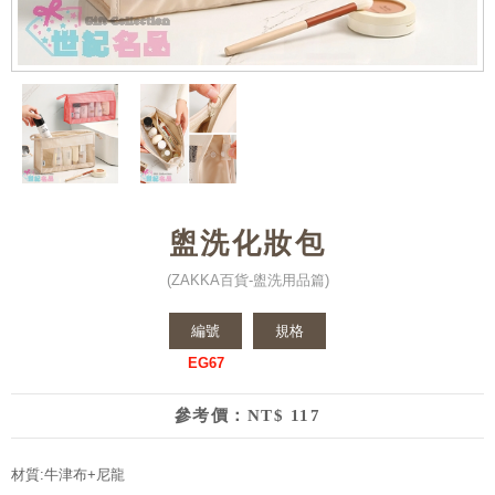
盥洗化妝包
(ZAKKA百貨-盥洗用品篇)
編號
規格
EG67
參考價：NT$ 117
材質:牛津布+尼龍