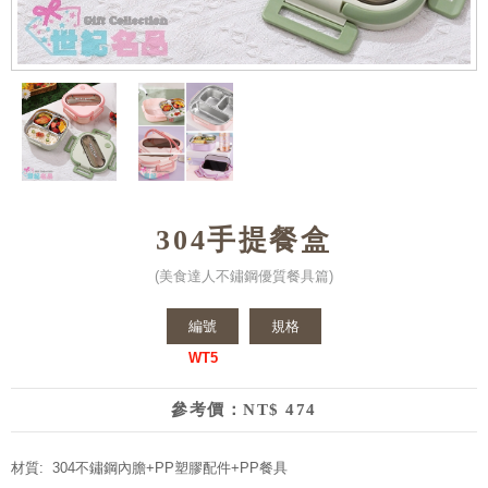
304手提餐盒
(美食達人不鏽鋼優質餐具篇)
編號
規格
WT5
參考價：NT$ 474
材質: 304不鏽鋼內膽+PP塑膠配件+PP餐具