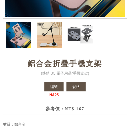
鋁合金折疊手機支架
(熱銷 3C 電子用品/手機支架)
編號
規格
NA25
參考價：NT$ 167
材質：鋁合金