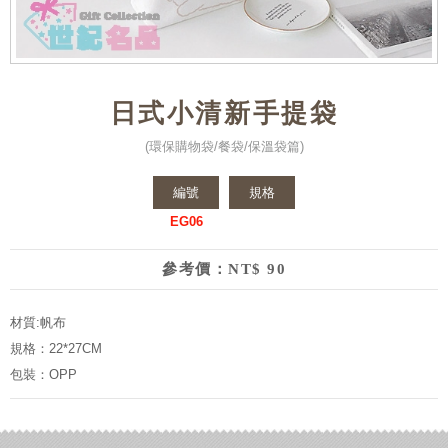
日式小清新手提袋
(環保購物袋/餐袋/保溫袋篇)
編號
規格
EG06
參考價：NT$ 90
材質:帆布
規格：22*27CM
包裝：OPP