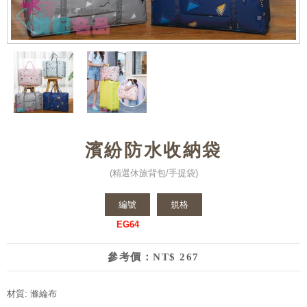
濱紛防水收納袋
(精選休旅背包/手提袋)
編號
規格
EG64
參考價：NT$ 267
材質: 滌綸布