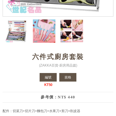
六件式廚房套裝
(ZAKKA百貨-廚房用品篇)
編號
規格
KT50
參考價：NT$ 440
配件：切菜刀+切片刀+麵包刀+水果刀+剪刀+削皮器