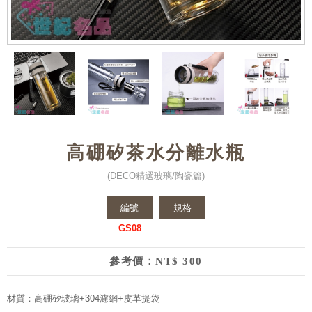
高硼矽茶水分離水瓶
(DECO精選玻璃/陶瓷篇)
編號
規格
GS08
參考價：NT$ 300
材質：高硼矽玻璃+304濾網+皮革提袋