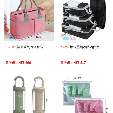
EG103
韓風簡約保溫餐袋
ZA59
旅行壓縮收納四件套
參考價：NT$ 260
參考價：NT$ 517